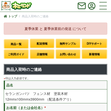
商品入荷時のご連絡
トップ
夏季休業 と 夏季休業前の発送 について
配送情報
無料サンプル
DIYサポート
商品一覧
ご利用ガイド
店舗情報
お問い合わせ
新着情報
商品入荷時のご連絡
※
印は入力必須です。
品名
セランガンバツ フェンス材 塗装木材
12mmx100mmx3900mm （配送条件アリ）
※
お名前（または会社名）