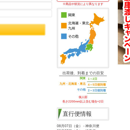
※商品や状況により異なります
出荷後、到着までの目安
関東
1～2日
九州・北海道・東北
4～5日後到着
その他
2～3日後到着
個人邸
長さ2200mm以上含む場合+2日
直行便情報
08月07日（金） - 神奈川便