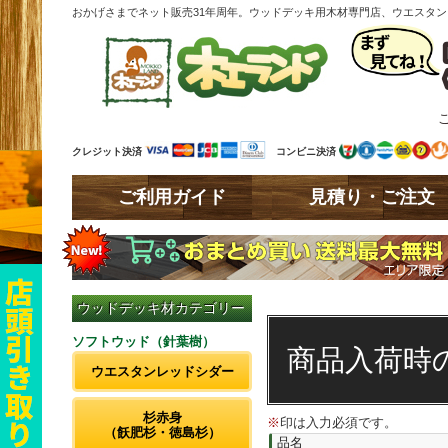
おかげさまでネット販売31年周年。ウッドデッキ用木材専門店、ウエスタ
クレジット決済
コンビニ決済
ご利用ガイド
見積り・ご注文
ウッドデッキ材カテゴリー
ソフトウッド（針葉樹）
商品入荷時
ウエスタンレッドシダー
杉赤身
※
印は入力必須です。
（飫肥杉・徳島杉）
品名