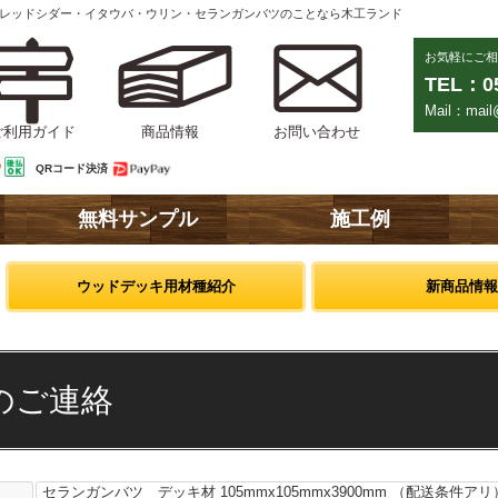
ンレッドシダー・イタウバ・ウリン・セランガンバツのことなら木工ランド
お気軽にご相
TEL：05
Mail：mail@
ご利用ガイド
商品情報
お問い合わせ
QRコード決済
無料サンプル
施工例
ウッドデッキ用材種紹介
新商品情報
のご連絡
セランガンバツ デッキ材 105mmx105mmx3900mm （配送条件アリ