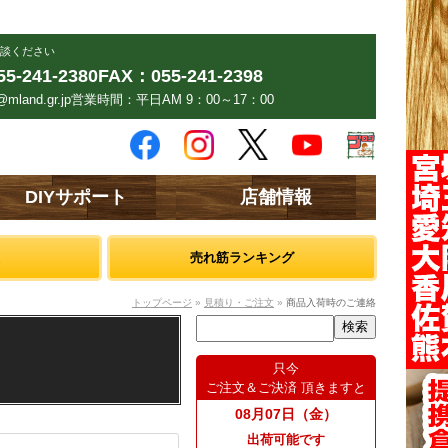
談ください
5-241-2380
FAX：055-241-2398
mland.gr.jp
営業時間：平日AM 9：00～17：00
DIYサポート
店舗情報
売れ筋ランキング
トップページ
»
見積り・ご注文
»
商品入荷時のご連絡
只今
ご注文＆ご決済 頂きますと
08月07日（金）
出荷可能です
）