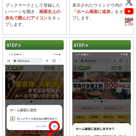
ブックマークとして登録した
表示されたウインドウ内の
いページを開き、
画面右上の
「ホーム画面に追加」
をタッ
赤丸で囲んだアイコン
をタッ
プします。
プします。
STEP.3
STEP.4