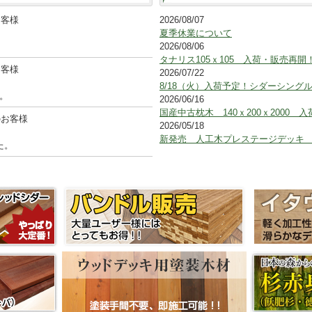
お客様
2026/08/07
。
夏季休業について
。
2026/08/06
タナリス105ｘ105 入荷・販売再開
お客様
2026/07/22
。
8/18（火）入荷予定！シダーシング
た。
2026/06/16
国産中古枕木 140ｘ200ｘ2000 
のお客様
2026/05/18
。
新発売 人工木プレステージデッキ
た。