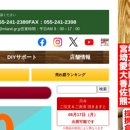
談ください
5-241-2380
FAX：055-241-2398
mland.gr.jp
営業時間：平日AM 9：00～17：00
DIYサポート
店舗情報
売れ筋ランキング
只今
ご注文＆ご決済 頂きますと
08月17日（月）
出荷可能です
※商品や状況により異なります