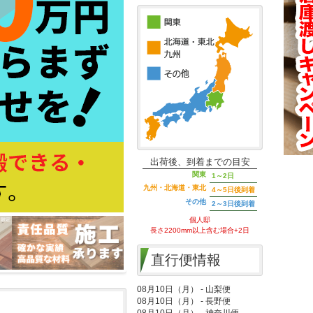
出荷後、到着までの目安
関東
1～2日
九州・北海道・東北
4～5日後到着
その他
2～3日後到着
個人邸
長さ2200mm以上含む場合+2日
直行便情報
08月10日（月） - 山梨便
08月10日（月） - 長野便
08月10日（月） - 神奈川便