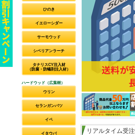
ひのき
イエローシダー
サーモウッド
シベリアンラーチ
タナリスCY注入材
（防腐・防蟻剤注入材）
ハードウッド（広葉樹）
ウリン
セランガンバツ
イペ
リアルタイム受注
イタウバ