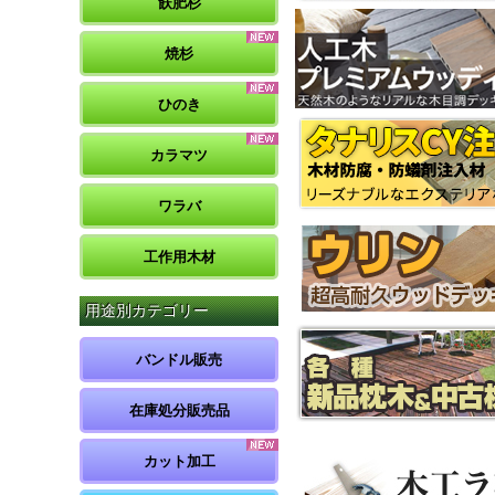
飫肥杉
焼杉
ひのき
カラマツ
ワラバ
工作用木材
用途別カテゴリー
バンドル販売
在庫処分販売品
カット加工