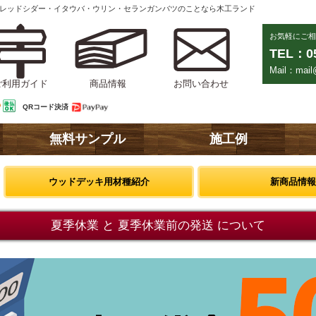
ンレッドシダー・イタウバ・ウリン・セランガンバツのことなら木工ランド
お気軽にご相
TEL：05
Mail：mail@
ご利用ガイド
商品情報
お問い合わせ
QRコード決済
無料サンプル
施工例
ウッドデッキ用材種紹介
新商品情報
夏季休業 と 夏季休業前の発送 について