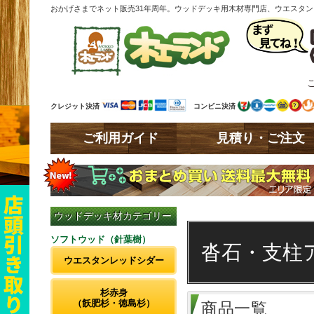
おかげさまでネット販売31年周年。ウッドデッキ用木材専門店、ウエスタ
クレジット決済
コンビニ決済
ご利用ガイド
見積り・ご注文
ウッドデッキ材カテゴリー
ソフトウッド（針葉樹）
沓石・支柱
ウエスタンレッドシダー
杉赤身
（飫肥杉・徳島杉）
商品一覧