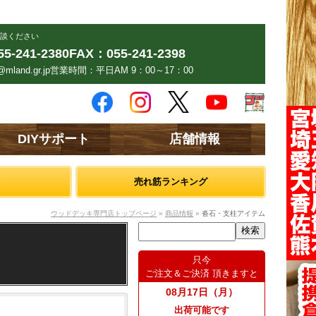
談ください
5-241-2380
FAX：055-241-2398
mland.gr.jp
営業時間：平日AM 9：00～17：00
DIYサポート
店舗情報
売れ筋ランキング
ウッドデッキ専門店トップページ
»
商品情報
»
沓石・支柱アイテム
只今
ご注文＆ご決済 頂きますと
08月17日（月）
出荷可能です