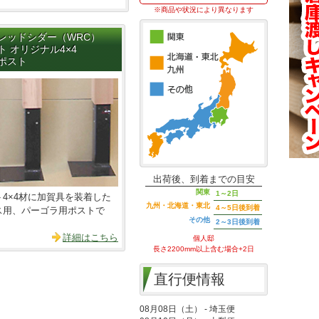
※商品や状況により異なります
レッドシダー（WRC）
 オリジナル4×4
ポスト
出荷後、到着までの目安
関東
1～2日
4×4材に加賀具を装着した
九州・北海道・東北
4～5日後到着
ス用、パーゴラ用ポストで
その他
2～3日後到着
詳細はこちら
個人邸
長さ2200mm以上含む場合+2日
直行便情報
08月08日（土） - 埼玉便