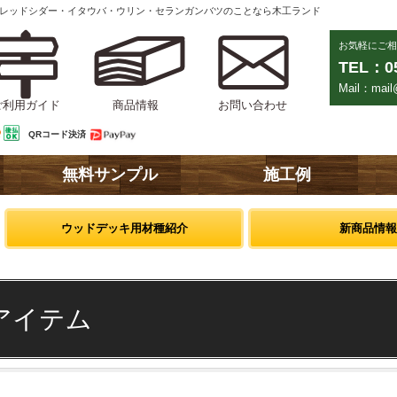
ンレッドシダー・イタウバ・ウリン・セランガンバツのことなら木工ランド
お気軽にご相
TEL：05
Mail：mail@
ご利用ガイド
商品情報
お問い合わせ
QRコード決済
無料サンプル
施工例
ウッドデッキ用材種紹介
新商品情報
アイテム