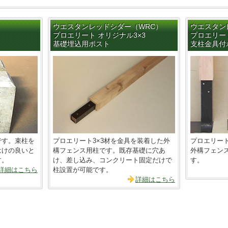
ウエスタンレッドシダー（WRC）
ウエスタン
プロエリート オリジナル3×3
プロエリート
基礎埋込用ポスト
支柱金具付
です。束柱を
プロエリート3×3材を金具を装着した外
プロエリート
はけの良いと
構フェンス用柱です。既存基礎に穴あ
外構フェン
す。
け、差し込み、コンクリート固定だけで
す。
詳細はこちら
柱設置が可能です。
詳細はこちら