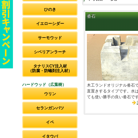
ひのき
沓石
イエローシダー
サーモウッド
シベリアンラーチ
タナリスCY注入材
（防腐・防蟻剤注入材）
ハードウッド（広葉樹）
木工ランドオリジナル沓石
直置きするタイプです。水
ウリン
ても使い勝手の良い沓石で
セランガンバツ
イペ
イタウバ