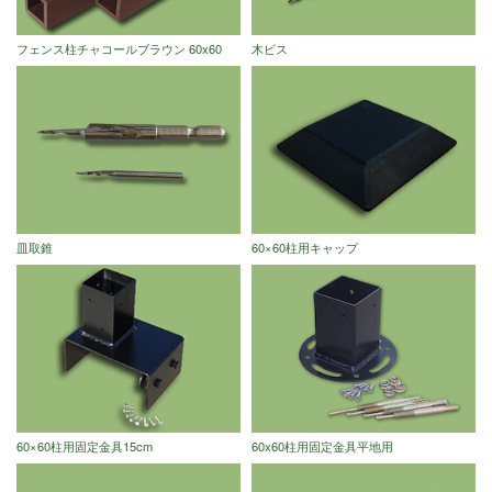
フェンス柱チャコールブラウン 60x60
木ビス
皿取錐
60×60柱用キャップ
60×60柱用固定金具15cm
60x60柱用固定金具平地用