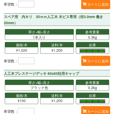
希望数：
カートに追加
スペア用 内キリ 35ｍｍ人工木 木ビス専用（径3.0mm 働き
20mm）
厚さ×幅×長さ
参考重量
1本入り
0.3kg
価格/本
送料/本
在庫
¥1,020
¥1,200
希望数：
カートに追加
人工木プレステージデッキ 60x60柱用キャップ
厚さ×幅×長さ
参考重量
ブラック色
0.2kg
価格/本
送料/本
在庫
¥100
¥1,200
希望数：
カートに追加