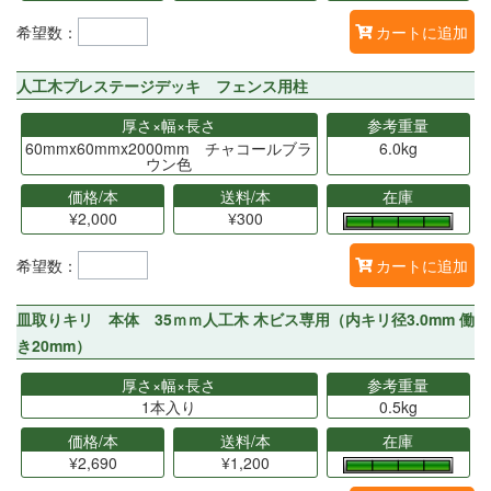
希望数：
カートに追加
人工木プレステージデッキ フェンス用柱
厚さ×幅×長さ
参考重量
60mmx60mmx2000mm チャコールブラ
6.0kg
ウン色
価格/本
送料/本
在庫
¥2,000
¥300
希望数：
カートに追加
皿取りキリ 本体 35ｍｍ人工木 木ビス専用（内キリ径3.0mm 働
き20mm）
厚さ×幅×長さ
参考重量
1本入り
0.5kg
価格/本
送料/本
在庫
¥2,690
¥1,200