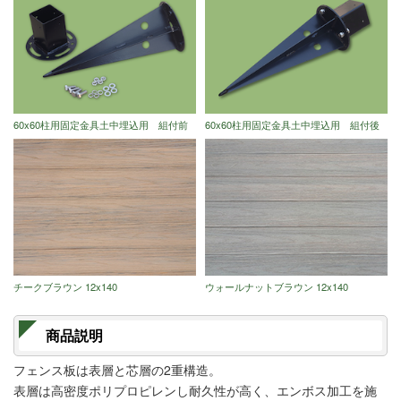
60x60柱用固定金具土中埋込用 組付前
60x60柱用固定金具土中埋込用 組付後
チークブラウン 12x140
ウォールナットブラウン 12x140
商品説明
フェンス板は表層と芯層の2重構造。
表層は高密度ポリプロピレンし耐久性が高く、エンボス加工を施