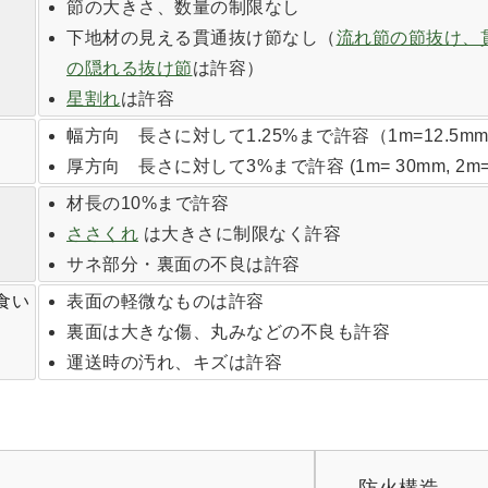
節の大きさ、数量の制限なし
下地材の見える貫通抜け節なし（
流れ節の節抜け、
の隠れる抜け節
は許容）
星割れ
は許容
幅方向 長さに対して1.25%まで許容（1m=12.5mm, 
厚方向 長さに対して3%まで許容 (1m= 30mm, 2m= 
材長の10%まで許容
ささくれ
は大きさに制限なく許容
サネ部分・裏面の不良は許容
食い
表面の軽微なものは許容
裏面は大きな傷、丸みなどの不良も許容
運送時の汚れ、キズは許容
防火構造