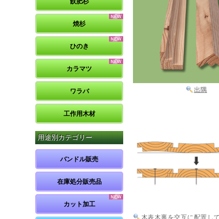
飫肥杉
焼杉
ひのき
カラマツ
出隅
ワラバ
工作用木材
用途別カテゴリー
バンドル販売
在庫処分販売品
カット加工
木表木裏を交互に配置し