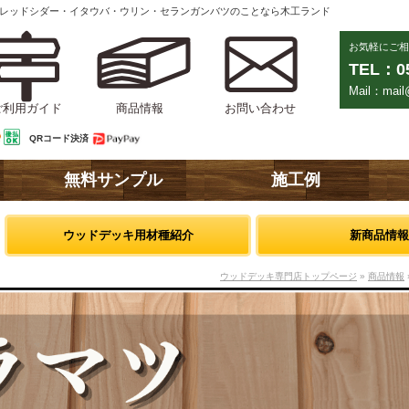
ンレッドシダー・イタウバ・ウリン・セランガンバツのことなら木工ランド
お気軽にご相
TEL：05
Mail：mail@
ご利用ガイド
商品情報
お問い合わせ
QRコード決済
無料サンプル
施工例
ウッドデッキ用材種紹介
新商品情報
ウッドデッキ専門店トップページ
»
商品情報