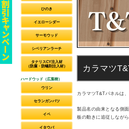
ひのき
イエローシダー
サーモウッド
シベリアンラーチ
タナリスCY注入材
カラマツT
（防腐・防蟻剤注入材）
ハードウッド（広葉樹）
ウリン
カラマツT&Tパネルは
セランガンバツ
製品名の由来となる側面
イペ
板の動きに追従しなが
イタウバ