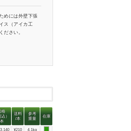
ためには外壁下張
イス（アイカ工
ください。
価格
送料
参考
税込）
在庫
/本
重量
/本
3,140
¥210
4.1kg