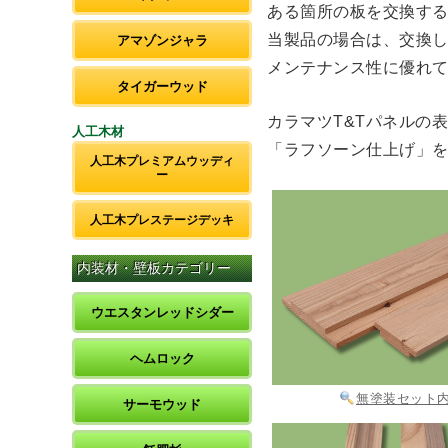
ある箇所の板を交換す
当製品の場合は、交換
アマゾンジャラ
メンテナンス性に優れ
タイガーウッド
カラマツT&Tパネルの
人工木材
「ラフソーン仕上げ」
人工木プレミアムウッディ
ー
人工木プレステージデッキ
内装材・壁板カテゴリー
ウエスタンレッドシダー
ヘムロック
無塗装セット
サーモウッド