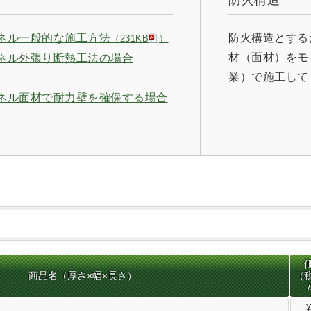
パネル一般的な施工方法
防火構造とする
（231KB
）
材（面材）をモ
パネル外張り断熱工法の場合
業）で施工して
ネル面材で耐力壁を確保する場合
商品名（厚さ×幅×長さ）
（
¥