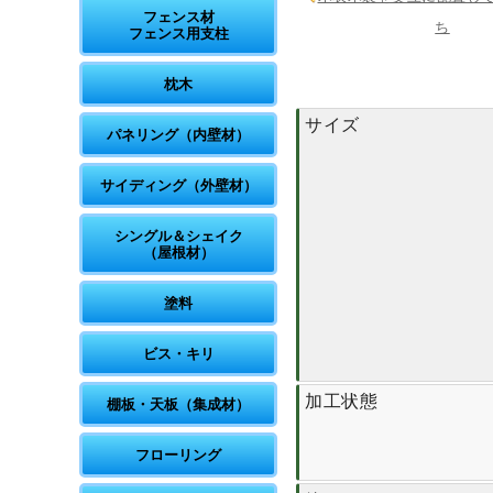
フェンス材
ち
フェンス用支柱
枕木
サイズ
パネリング（内壁材）
サイディング（外壁材）
シングル＆シェイク
（屋根材）
塗料
ビス・キリ
加工状態
棚板・天板（集成材）
フローリング