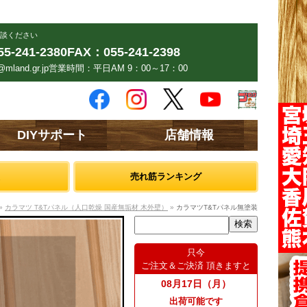
談ください
5-241-2380
FAX：055-241-2398
mland.gr.jp
営業時間：平日AM 9：00～17：00
DIYサポート
店舗情報
売れ筋ランキング
»
カラマツ T&Tパネル（人口乾燥 国産無垢材 木外壁）
»
カラマツT&Tパネル無塗装
只今
ご注文＆ご決済 頂きますと
08月17日（月）
出荷可能です