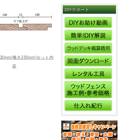
DIYサポート
+100mm(働き230mm)セット内
容