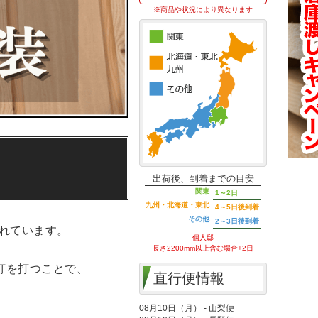
※商品や状況により異なります
出荷後、到着までの目安
関東
1～2日
九州・北海道・東北
4～5日後到着
その他
2～3日後到着
れています。
個人邸
長さ2200mm以上含む場合+2日
釘を打つことで、
直行便情報
08月10日（月） - 山梨便