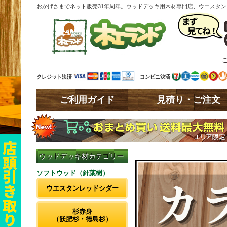
おかげさまでネット販売31年周年。ウッドデッキ用木材専門店、ウエスタ
クレジット決済
コンビニ決済
ご利用ガイド
見積り・ご注文
ウッドデッキ材カテゴリー
ソフトウッド（針葉樹）
ウエスタンレッドシダー
杉赤身
（飫肥杉・徳島杉）