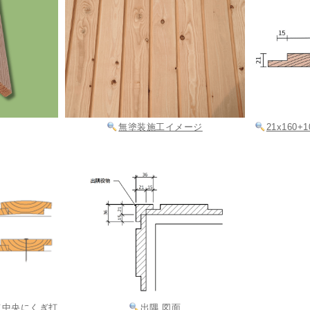
無塗装施工イメージ
21x160
て中央にくぎ打
出隅 図面