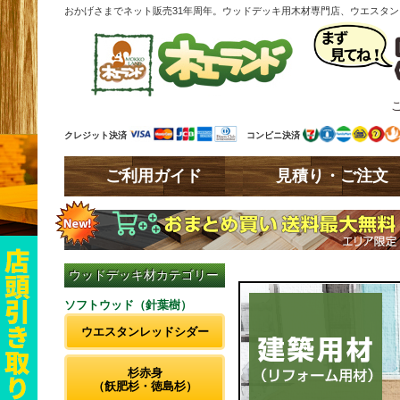
おかげさまでネット販売31年周年。ウッドデッキ用木材専門店、ウエスタ
クレジット決済
コンビニ決済
ご利用ガイド
見積り・ご注文
ウッドデッキ材カテゴリー
ソフトウッド（針葉樹）
ウエスタンレッドシダー
杉赤身
（飫肥杉・徳島杉）