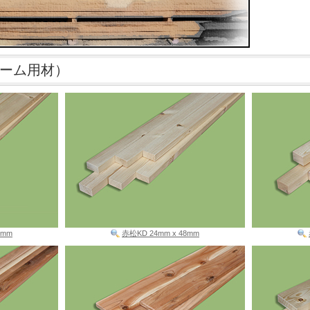
ーム用材）
0mm
赤松KD 24mm x 48mm