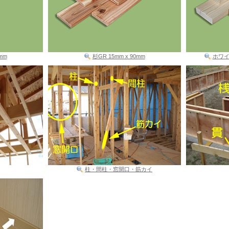
mm
杉GR 15mm x 90mm
ホワイト
柱・間柱・窓開口・筋カイ