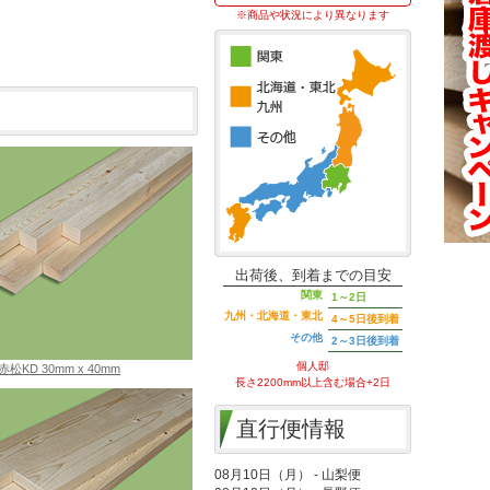
※商品や状況により異なります
出荷後、到着までの目安
関東
1～2日
九州・北海道・東北
4～5日後到着
その他
2～3日後到着
個人邸
赤松KD 30mm x 40mm
長さ2200mm以上含む場合+2日
直行便情報
08月10日（月） - 山梨便