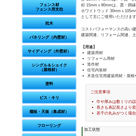
フェンス材
杉 15mmｘ90mmは、貫・胴
フェンス用支柱
ホワイトウッド 30mmｘ10
として主にご使用いただけま
枕木
コストパフォーマンスの高い
建築関連、リフォーム関連、
パネリング（内壁材）
【用途】
サイディング（外壁材）
建築用材
リフォーム用材
造作材
シングル＆シェイク
（屋根材）
住宅内装材
木造住宅用建築用材・屋根
塗料
ご注意事項
ビス・キリ
巾や厚みは数ミリの誤
長さも表記長さより若
棚板・天板（集成材）
若干の丸みがつく場合
フローリング
加工状態