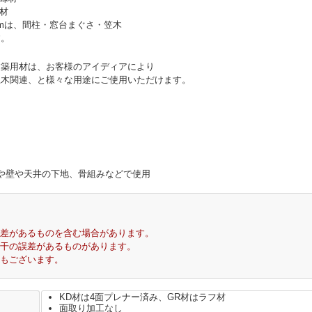
縁材
5mmは、間柱・窓台まぐさ・笠木
す。
建築用材は、お客様のアイディアにより
土木関連、と様々な用途にご使用いただけます。
や壁や天井の下地、骨組みなどで使用
差があるものを含む場合があります。
干の誤差があるものがあります。
もございます。
KD材は4面プレナー済み、GR材はラフ材
面取り加工なし