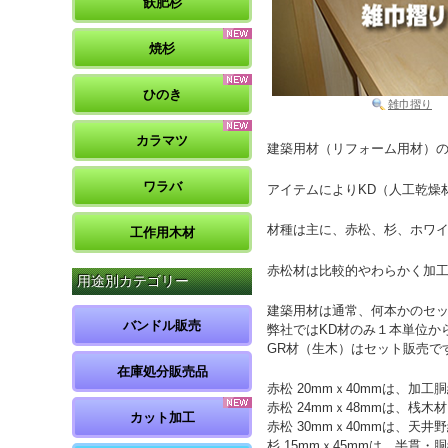
飫肥杉
焼杉
ひのき
雑巾摺り
カラマツ
建築用材（リフォーム用材）
ワラバ
アイテムによりKD（人工乾燥
材種は主に、赤松、杉、ホワ
工作用木材
赤松材は比較的やわらかく加工
用途別カテゴリー
建築用材は通常、何本かのセ
バンドル販売
弊社ではKD材のみ１本単位か
GR材（生木）はセット販売で
在庫処分販売品
赤松 20mmｘ40mmは、加工
赤松 24mmｘ48mmは、桟木材
カット加工
赤松 30mmｘ40mmは、天
杉 15mmｘ45mmは、半貫・