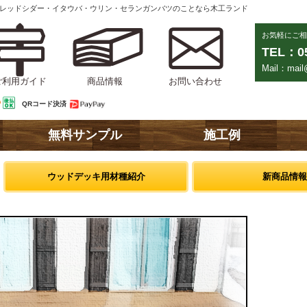
ンレッドシダー・イタウバ・ウリン・セランガンバツのことなら木工ランド
お気軽にご相
TEL：05
Mail：mail@
ご利用ガイド
商品情報
お問い合わせ
QRコード決済
無料サンプル
施工例
ウッドデッキ用材種紹介
新商品情報