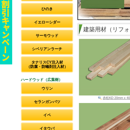
ひのき
イエローシダー
建築用材（リフォ
サーモウッド
シベリアンラーチ
タナリスCY注入材
（防腐・防蟻剤注入材）
ハードウッド（広葉樹）
ウリン
赤松KD 20mm x 4
セランガンバツ
イペ
イタウバ