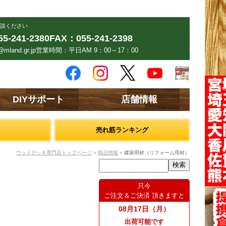
談ください
5-241-2380
FAX：055-241-2398
mland.gr.jp
営業時間：平日AM 9：00～17：00
DIYサポート
店舗情報
売れ筋ランキング
ウッドデッキ専門店トップページ
»
商品情報
»
建築用材（リフォーム用材）
只今
ご注文＆ご決済 頂きますと
08月17日（月）
出荷可能です