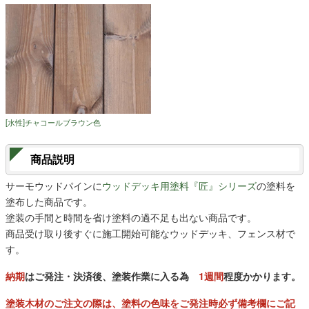
[水性]チャコールブラウン色
商品説明
サーモウッドパインに
ウッドデッキ用塗料『匠』シリーズ
の塗料を
塗布した商品です。
塗装の手間と時間を省け塗料の過不足も出ない商品です。
商品受け取り後すぐに施工開始可能なウッドデッキ、フェンス材で
す。
納期
はご発注・決済後、塗装作業に入る為
1週間
程度かかります。
塗装木材のご注文の際は、塗料の色味をご発注時必ず備考欄にご記