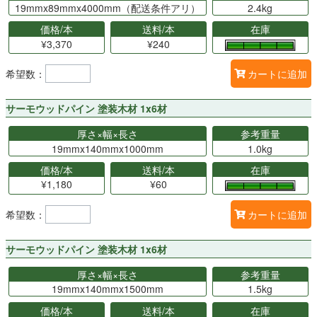
19mmx89mmx4000mm（配送条件アリ）
2.4kg
価格/本
送料/本
在庫
¥3,370
¥240
希望数：
カートに追加
サーモウッドパイン 塗装木材 1x6材
厚さ×幅×長さ
参考重量
19mmx140mmx1000mm
1.0kg
価格/本
送料/本
在庫
¥1,180
¥60
希望数：
カートに追加
サーモウッドパイン 塗装木材 1x6材
厚さ×幅×長さ
参考重量
19mmx140mmx1500mm
1.5kg
価格/本
送料/本
在庫