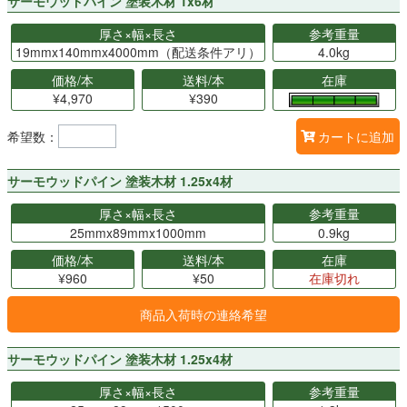
サーモウッドパイン 塗装木材 1x6材
厚さ×幅×長さ
参考重量
19mmx140mmx4000mm（配送条件アリ）
4.0kg
価格/本
送料/本
在庫
¥4,970
¥390
希望数：
カートに追加
サーモウッドパイン 塗装木材 1.25x4材
厚さ×幅×長さ
参考重量
25mmx89mmx1000mm
0.9kg
価格/本
送料/本
在庫
¥960
¥50
在庫切れ
商品入荷時の連絡希望
サーモウッドパイン 塗装木材 1.25x4材
厚さ×幅×長さ
参考重量