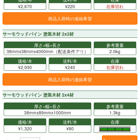
¥2,670
¥220
在庫切れ
商品入荷時の連絡希望
サーモウッドパイン 塗装木材 2x2材
厚さ×幅×長さ
参考重量
38mmx38mmx4000mm（配送条件アリ）
2.0kg
価格/本
送料/本
在庫
¥2,930
¥240
在庫切れ
商品入荷時の連絡希望
サーモウッドパイン 塗装木材 2x4材
厚さ×幅×長さ
参考重量
38mmx89mmx1000mm
1.3kg
価格/本
送料/本
在庫
¥1,320
¥80