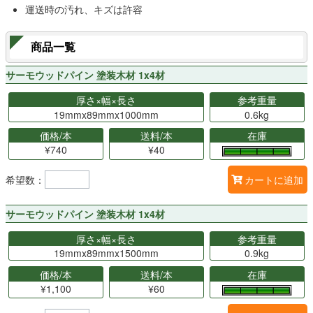
運送時の汚れ、キズは許容
商品一覧
サーモウッドパイン 塗装木材 1x4材
厚さ×幅×長さ
参考重量
19mmx89mmx1000mm
0.6kg
価格/本
送料/本
在庫
¥740
¥40
希望数：
カートに追加
サーモウッドパイン 塗装木材 1x4材
厚さ×幅×長さ
参考重量
19mmx89mmx1500mm
0.9kg
価格/本
送料/本
在庫
¥1,100
¥60