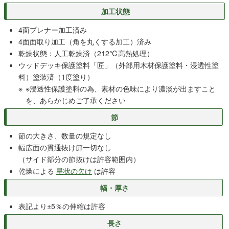
加工状態
4面プレナー加工済み
4面面取り加工（角を丸くする加工）済み
乾燥状態：人工乾燥済（212℃高熱処理）
ウッドデッキ保護塗料「匠」（外部用木材保護塗料・浸透性塗
料）塗装済（1度塗り）
※浸透性保護塗料の為、素材の色味により濃淡が出ますこと
を、あらかじめご了承ください
節
節の大きさ、数量の規定なし
幅広面の貫通抜け節一切なし
（サイド部分の節抜けは許容範囲内）
乾燥による
星状の欠け
は許容
幅・厚さ
表記より±5％の伸縮は許容
長さ