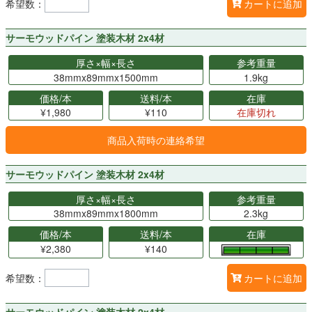
希望数：
カートに追加
サーモウッドパイン 塗装木材 2x4材
厚さ×幅×長さ
参考重量
38mmx89mmx1500mm
1.9kg
価格/本
送料/本
在庫
¥1,980
¥110
在庫切れ
商品入荷時の連絡希望
サーモウッドパイン 塗装木材 2x4材
厚さ×幅×長さ
参考重量
38mmx89mmx1800mm
2.3kg
価格/本
送料/本
在庫
¥2,380
¥140
希望数：
カートに追加