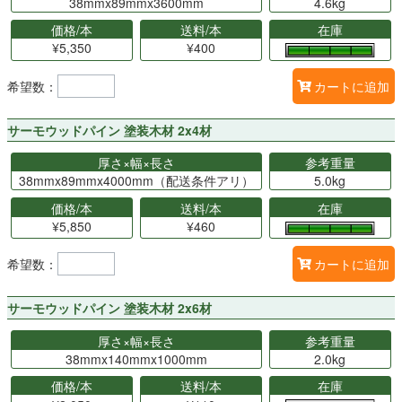
38mmx89mmx3600mm
4.6kg
価格/本
送料/本
在庫
¥5,350
¥400
希望数：
カートに追加
サーモウッドパイン 塗装木材 2x4材
厚さ×幅×長さ
参考重量
38mmx89mmx4000mm（配送条件アリ）
5.0kg
価格/本
送料/本
在庫
¥5,850
¥460
希望数：
カートに追加
サーモウッドパイン 塗装木材 2x6材
厚さ×幅×長さ
参考重量
38mmx140mmx1000mm
2.0kg
価格/本
送料/本
在庫