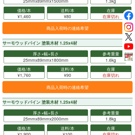
25mmx89mmx1500mm
1.3kg
価格/本
送料/本
在庫
¥1,460
¥80
在庫切れ
商品入荷時の連絡希望
サーモウッドパイン 塗装木材 1.25x4材
厚さ×幅×長さ
参考重量
25mmx89mmx1800mm
1.6kg
価格/本
送料/本
在庫
¥1,760
¥90
在庫切れ
商品入荷時の連絡希望
サーモウッドパイン 塗装木材 1.25x4材
厚さ×幅×長さ
参考重量
25mmx89mmx2000mm
1.8kg
価格/本
送料/本
在庫
¥1,900
¥100
在庫切れ