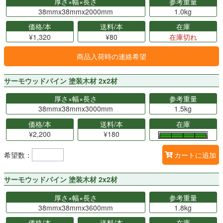
厚さ×幅×長さ
参考重量
38mmx38mmx2000mm
1.0kg
価格/本
送料/本
在庫
¥1,320
¥80
在庫切れ
商品入荷時の連絡希望
サーモウッドパイン 塗装木材 2x2材
厚さ×幅×長さ
参考重量
38mmx38mmx3000mm
1.5kg
価格/本
送料/本
在庫
¥2,200
¥180
希望数：
カートに追加
サーモウッドパイン 塗装木材 2x2材
厚さ×幅×長さ
参考重量
38mmx38mmx3600mm
1.8kg
価格/本
送料/本
在庫