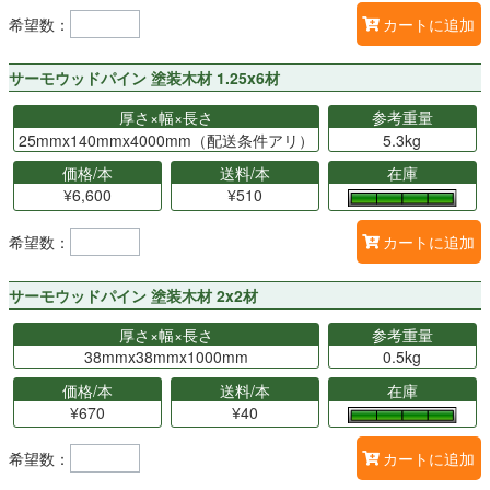
希望数：
カートに追加
サーモウッドパイン 塗装木材 1.25x6材
厚さ×幅×長さ
参考重量
25mmx140mmx4000mm（配送条件アリ）
5.3kg
価格/本
送料/本
在庫
¥6,600
¥510
希望数：
カートに追加
サーモウッドパイン 塗装木材 2x2材
厚さ×幅×長さ
参考重量
38mmx38mmx1000mm
0.5kg
価格/本
送料/本
在庫
¥670
¥40
希望数：
カートに追加