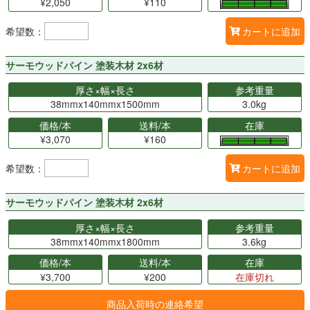
¥2,050
¥110
希望数：
カートに追加
サーモウッドパイン 塗装木材 2x6材
厚さ×幅×長さ
参考重量
38mmx140mmx1500mm
3.0kg
価格/本
送料/本
在庫
¥3,070
¥160
希望数：
カートに追加
サーモウッドパイン 塗装木材 2x6材
厚さ×幅×長さ
参考重量
38mmx140mmx1800mm
3.6kg
価格/本
送料/本
在庫
¥3,700
¥200
在庫切れ
商品入荷時の連絡希望