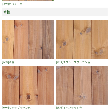
[油性]ホワイト色
水性
[水性]全色
[水性]スプルースブラウン色
[水性]ジャラブラウン色
[水性]イペブラウン色