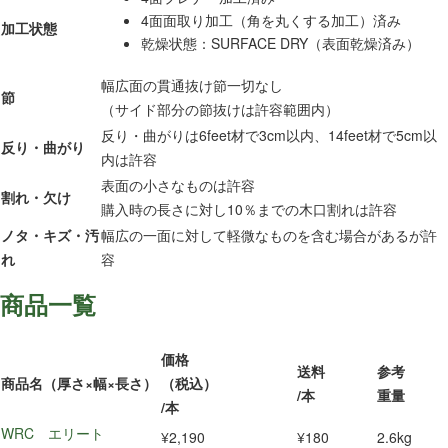
4面面取り加工（角を丸くする加工）済み
加工状態
乾燥状態：SURFACE DRY（表面乾燥済み）
幅広面の貫通抜け節一切なし
節
（サイド部分の節抜けは許容範囲内）
反り・曲がりは6feet材で3cm以内、14feet材で5cm以
反り・曲がり
内は許容
表面の小さなものは許容
割れ・欠け
購入時の長さに対し10％までの木口割れは許容
ノタ・キズ・汚
幅広の一面に対して軽微なものを含む場合があるが許
れ
容
商品一覧
価格
送料
参考
商品名（厚さ×幅×長さ）
（税込）
/本
重量
/本
WRC エリート
¥2,190
¥180
2.6kg