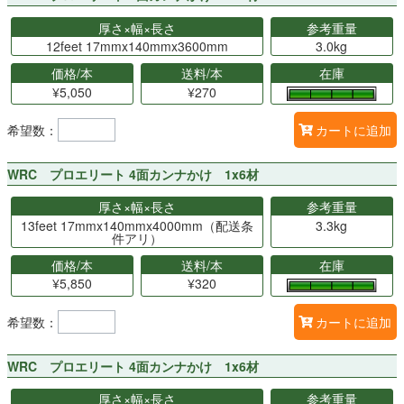
厚さ×幅×長さ
参考重量
12feet 17mmx140mmx3600mm
3.0kg
価格/本
送料/本
在庫
¥5,050
¥270
希望数：
カートに追加
WRC プロエリート 4面カンナかけ 1x6材
厚さ×幅×長さ
参考重量
13feet 17mmx140mmx4000mm（配送条
3.3kg
件アリ）
価格/本
送料/本
在庫
¥5,850
¥320
希望数：
カートに追加
WRC プロエリート 4面カンナかけ 1x6材
厚さ×幅×長さ
参考重量