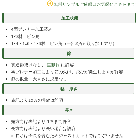
無料サンプルご依頼はお気軽にこちらまで
加工状態
4面プレナー加工済み
1x2材 ピン角
1x4・1x6・1x8材 ピン角（一部2角面取り加工アリ）
節
貫通節抜けなし、
星割れ
は許容
再プレナー加工により節の欠け、飛びが発生しますが許容
節の数量・大きさに規定なし
幅・厚さ
表記より±5％の伸縮は許容
長さ
短方向は表記より-1％まで許容
長方向は表記より長い場合は許容
長さは予長を含むためジャストカットではございません