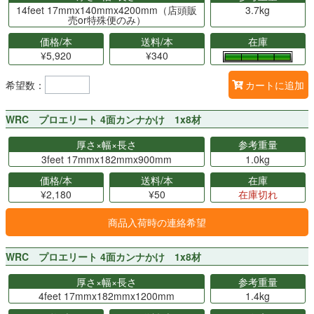
14feet 17mmx140mmx4200mm（店頭販
3.7kg
売or特殊便のみ）
価格/本
送料/本
在庫
¥5,920
¥340
希望数：
カートに追加
WRC プロエリート 4面カンナかけ 1x8材
厚さ×幅×長さ
参考重量
3feet 17mmx182mmx900mm
1.0kg
価格/本
送料/本
在庫
¥2,180
¥50
在庫切れ
商品入荷時の連絡希望
WRC プロエリート 4面カンナかけ 1x8材
厚さ×幅×長さ
参考重量
4feet 17mmx182mmx1200mm
1.4kg