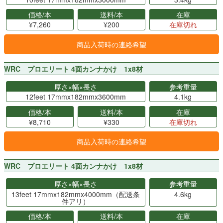
価格/本
送料/本
在庫
¥7,260
¥200
在庫切れ
商品入荷時の連絡希望
WRC プロエリート 4面カンナかけ 1x8材
厚さ×幅×長さ
参考重量
12feet 17mmx182mmx3600mm
4.1kg
価格/本
送料/本
在庫
¥8,710
¥330
在庫切れ
商品入荷時の連絡希望
WRC プロエリート 4面カンナかけ 1x8材
厚さ×幅×長さ
参考重量
13feet 17mmx182mmx4000mm（配送条
4.6kg
件アリ）
価格/本
送料/本
在庫