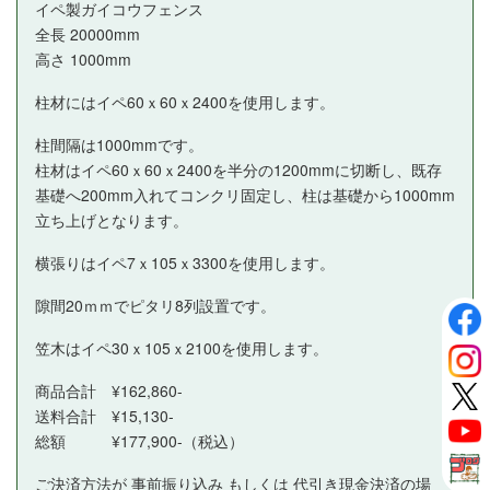
イペ製ガイコウフェンス
全長 20000mm
高さ 1000mm
柱材にはイペ60ｘ60ｘ2400を使用します。
柱間隔は1000mmです。
柱材はイペ60ｘ60ｘ2400を半分の1200mmに切断し、既存
基礎へ200mm入れてコンクリ固定し、柱は基礎から1000mm
立ち上げとなります。
横張りはイペ7ｘ105ｘ3300を使用します。
隙間20ｍｍでピタリ8列設置です。
笠木はイペ30ｘ105ｘ2100を使用します。
商品合計 ¥162,860-
送料合計 ¥15,130-
総額 ¥177,900-（税込）
ご決済方法が 事前振り込み もしくは 代引き現金決済の場