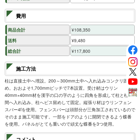
費用
商品合計
¥108,350
送料
¥9,480
総合計
¥117,800
施工方法
柱は直接土中へ埋設。200～300mm土中へ入れ込みコンクリ固
め。おおよそ1,700mmピッチで7本設置。受け材はウリン
40mm×40mm材を漢字の口の字のように四角を形成して柱と柱の
間へ入れ込み、柱へビス留めして固定。縦張り材はウリンフェン
スバー4fを使用。フェンスバーは頭部分が三角加工されているので
そのまま施工可能です。一部をドアのように開閉できるよう蝶番
を使用。パネルがとても重いので頑丈な蝶番を3つ使用。
コメント