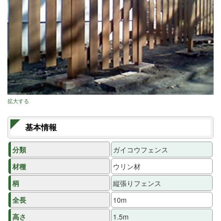
拡大する
基本情報
分類
ガイコウフェンス
材種
ウリン材
柄
縦張りフェンス
全長
10m
高さ
1.5m