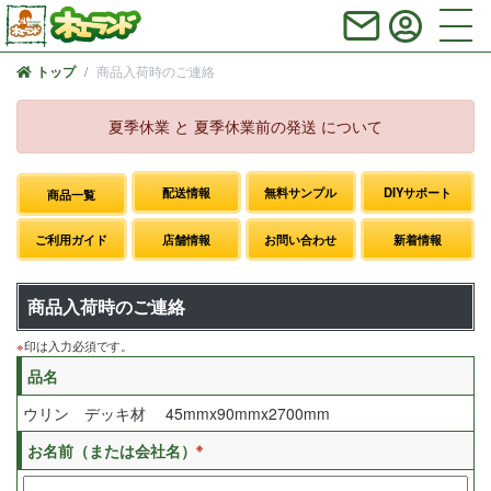
商品入荷時のご連絡
トップ
夏季休業 と 夏季休業前の発送 について
配送情報
無料サンプル
DIYサポート
商品一覧
ご利用ガイド
店舗情報
お問い合わせ
新着情報
商品入荷時のご連絡
※
印は入力必須です。
品名
ウリン デッキ材 45mmx90mmx2700mm
※
お名前（または会社名）