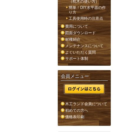
（枕木の使い方）
簡単！DIY水平器の作
り方
工具使用時の注意点
費用について
図面ダウンロード
材種紹介
メンテナンスについて
よくいただく質問
サポート体制
会員メニュー
木工ランド会員について
初めての方へ
価格表印刷