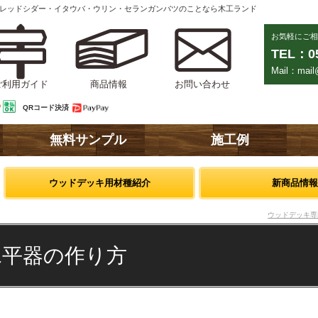
ンレッドシダー・イタウバ・ウリン・セランガンバツのことなら木工ランド
お気軽にご相
TEL：05
Mail：mail@
ご利用ガイド
商品情報
お問い合わせ
QRコード決済
無料サンプル
施工例
ウッドデッキ用材種紹介
新商品情報
ウッドデッキ専
水平器の作り方