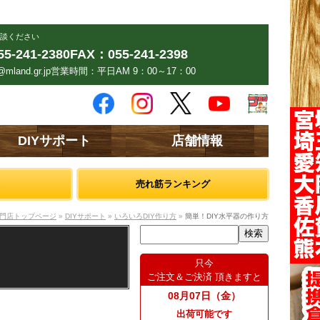
談ください
5-241-2380
FAX：055-241-2398
mland.gr.jp
営業時間：平日AM 9：00～17：00
DIYサポート
店舗情報
売れ筋ランキング
門店トップページ
»
DIYサポート
»
いろいろDIY作り方
»
簡単！DIY水平器の作り方
只今
ご注文＆ご決済 頂きますと
08月07日（金）
出荷可能です