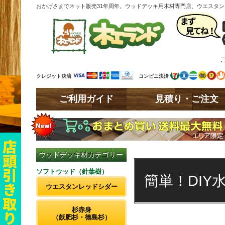
おかげさまでネット販売31年周年。ウッドデッキ用木材専門店、ウエスタ
クレジット決済
コンビニ決済
ご利用ガイド
見積り・ご注文
ウッドデッキ材カテゴリー
ソフトウッド（針葉樹）
簡単！DIY
ウエスタンレッドシダー
杉赤身
（飫肥杉・徳島杉）