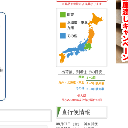
※商品や状況により異なります
出荷後、到着までの目安
関東
1～2日
九州・北海道・東北
4～5日後到着
その他
2～3日後到着
個人邸
長さ2200mm以上含む場合+2日
直行便情報
08月07日（金） - 神奈川便