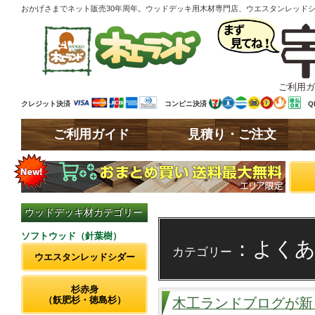
おかげさまでネット販売30年周年。ウッドデッキ用木材専門店、ウエスタンレッド
ご利用ガ
クレジット決済
コンビニ決済
Q
ご利用ガイド
見積り・ご注文
ウッドデッキ材カテゴリー
ソフトウッド（針葉樹）
：よくあ
カテゴリー
ウエスタンレッドシダー
杉赤身
（飫肥杉・徳島杉）
木工ランドブログが新