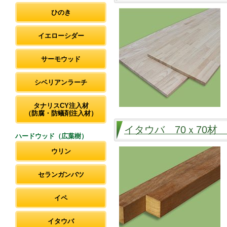
ひのき
イエローシダー
サーモウッド
シベリアンラーチ
タナリスCY注入材
（防腐・防蟻剤注入材）
イタウバ 70ｘ70材
ハードウッド（広葉樹）
ウリン
セランガンバツ
イペ
イタウバ