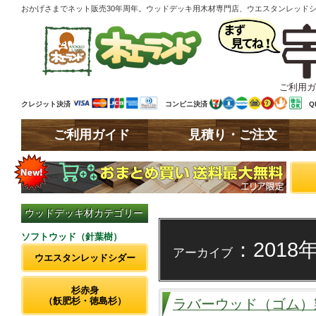
おかげさまでネット販売30年周年。ウッドデッキ用木材専門店、ウエスタンレッド
ご利用ガ
クレジット決済
コンビニ決済
Q
ご利用ガイド
見積り・ご注文
ウッドデッキ材カテゴリー
ソフトウッド（針葉樹）
：2018
アーカイブ
ウエスタンレッドシダー
杉赤身
（飫肥杉・徳島杉）
ラバーウッド（ゴム）