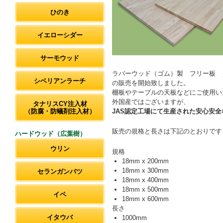
ひのき
イエローシダー
サーモウッド
ラバーウッド（ゴム）製 フリー板 
シベリアンラーチ
の販売を開始致しました。
棚板やテーブルの天板などにご使用い
外国産ではございますが、
タナリスCY注入材
JAS認定工場にて生産された安心安全
（防腐・防蟻剤注入材）
販売の規格と長さは下記のとおりです
ハードウッド（広葉樹）
ウリン
規格
18mm x 200mm
18mm x 300mm
セランガンバツ
18mm x 400mm
18mm x 500mm
イペ
18mm x 600mm
長さ
イタウバ
1000mm