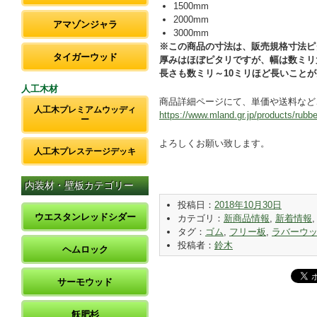
1500mm
2000mm
アマゾンジャラ
3000mm
※この商品の寸法は、販売規格寸法ピ
タイガーウッド
厚みはほぼピタリですが、幅は数ミリ
長さも数ミリ～10ミリほど長いこと
人工木材
商品詳細ページにて、単価や送料など
人工木プレミアムウッディ
https://www.mland.gr.jp/products/rubb
ー
よろしくお願い致します。
人工木プレステージデッキ
内装材・壁板カテゴリー
投稿日：
2018年10月30日
ウエスタンレッドシダー
カテゴリ：
新商品情報
,
新着情報
タグ：
ゴム
,
フリー板
,
ラバーウ
投稿者：
鈴木
ヘムロック
サーモウッド
飫肥杉