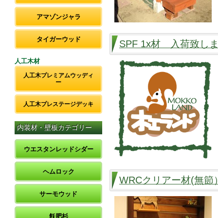
アマゾンジャラ
タイガーウッド
SPF 1x材 入荷致し
人工木材
人工木プレミアムウッディ
ー
人工木プレステージデッキ
内装材・壁板カテゴリー
ウエスタンレッドシダー
ヘムロック
WRCクリアー材(無
サーモウッド
飫肥杉