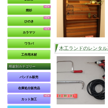
焼杉
ひのき
カラマツ
ワラバ
木工ランドのレンタル
工作用木材
用途別カテゴリー
バンドル販売
在庫処分販売品
カット加工