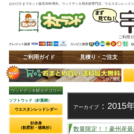
おかげさまでネット販売30年周年。ウッドデッキ用木材専門店、ウエスタンレッド
ご利用ガ
クレジット決済
コンビニ決済
Q
ご利用ガイド
見積り・ご注文
ウッドデッキ材カテゴリー
ソフトウッド（針葉樹）
：2015
アーカイブ
ウエスタンレッドシダー
杉赤身
（飫肥杉・徳島杉）
数量限定！！豪州産最