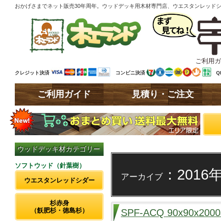
おかげさまでネット販売30年周年。ウッドデッキ用木材専門店、ウエスタンレッド
ご利用ガ
クレジット決済
コンビニ決済
Q
ご利用ガイド
見積り・ご注文
ウッドデッキ材カテゴリー
ソフトウッド（針葉樹）
：2016
アーカイブ
ウエスタンレッドシダー
杉赤身
（飫肥杉・徳島杉）
SPF-ACQ 90x90x2