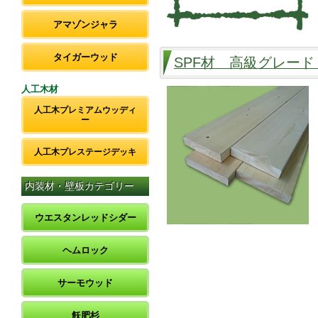
アマゾンジャラ
タイガーウッド
SPF材 高級グレード
人工木材
人工木プレミアムウッディ
ー
人工木プレステージデッキ
内装材・壁板カテゴリー
ウエスタンレッドシダー
ヘムロック
サーモウッド
飫肥杉