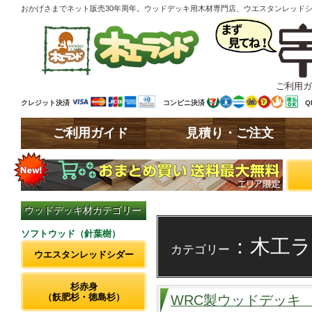
おかげさまでネット販売30年周年。ウッドデッキ用木材専門店、ウエスタンレッド
ご利用ガ
クレジット決済
コンビニ決済
Q
ご利用ガイド
見積り・ご注文
ウッドデッキ材カテゴリー
ソフトウッド（針葉樹）
：木工ラ
カテゴリー
ウエスタンレッドシダー
杉赤身
（飫肥杉・徳島杉）
WRC製ウッドデッキ