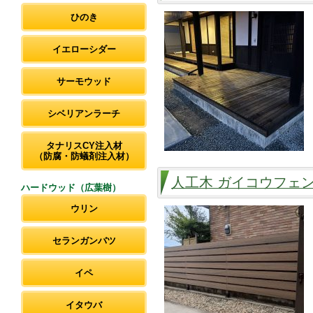
ひのき
イエローシダー
サーモウッド
シベリアンラーチ
タナリスCY注入材
（防腐・防蟻剤注入材）
人工木 ガイコウフェ
ハードウッド（広葉樹）
ウリン
セランガンバツ
イペ
イタウバ