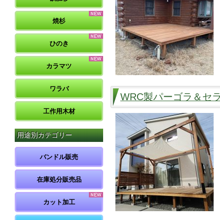
焼杉
ひのき
カラマツ
ワラバ
WRC製パーゴラ＆セ
工作用木材
用途別カテゴリー
バンドル販売
在庫処分販売品
カット加工