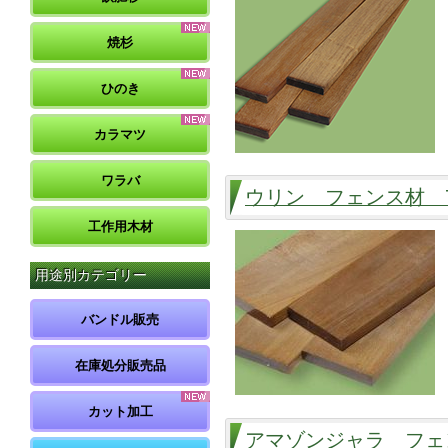
焼杉
ひのき
カラマツ
ワラバ
ウリン フェンス材 7
工作用木材
用途別カテゴリー
バンドル販売
在庫処分販売品
カット加工
アマゾンジャラ フェ