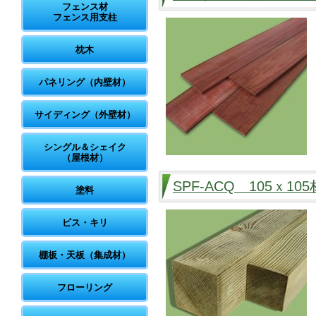
フェンス材
フェンス用支柱
枕木
パネリング（内壁材）
サイディング（外壁材）
シングル＆シェイク
（屋根材）
SPF-ACQ 105ｘ1
塗料
ビス・キリ
棚板・天板（集成材）
フローリング