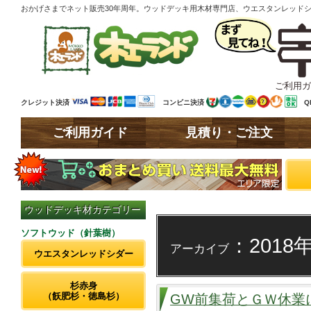
おかげさまでネット販売30年周年。ウッドデッキ用木材専門店、ウエスタンレッド
ご利用ガ
クレジット決済
コンビニ決済
Q
ご利用ガイド
見積り・ご注文
ウッドデッキ材カテゴリー
ソフトウッド（針葉樹）
：2018
アーカイブ
ウエスタンレッドシダー
杉赤身
（飫肥杉・徳島杉）
GW前集荷とＧＷ休業