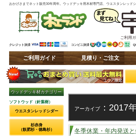
おかげさまでネット販売30年周年。ウッドデッキ用木材専門店、ウエスタンレッド
ご利用ガ
クレジット決済
コンビニ決済
Q
ご利用ガイド
見積り・ご注文
ウッドデッキ材カテゴリー
ソフトウッド（針葉樹）
：2017
アーカイブ
ウエスタンレッドシダー
杉赤身
（飫肥杉・徳島杉）
冬季休業・年内発送と