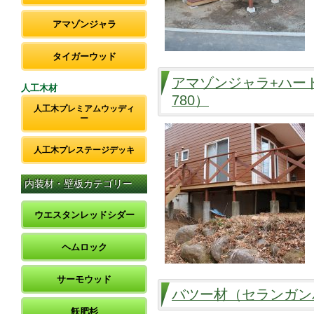
アマゾンジャラ
タイガーウッド
アマゾンジャラ+ハー
人工木材
780）
人工木プレミアムウッディ
ー
人工木プレステージデッキ
内装材・壁板カテゴリー
ウエスタンレッドシダー
ヘムロック
サーモウッド
バツー材（セランガンバ
飫肥杉