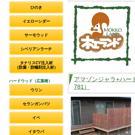
ひのき
イエローシダー
サーモウッド
シベリアンラーチ
タナリスCY注入材
（防腐・防蟻剤注入材）
アマゾンジャラ+ハー
ハードウッド（広葉樹）
781）
ウリン
セランガンバツ
イペ
イタウバ