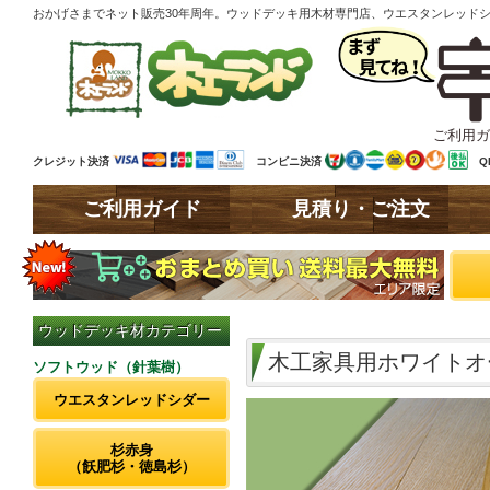
おかげさまでネット販売30年周年。ウッドデッキ用木材専門店、ウエスタンレッド
ご利用ガ
クレジット決済
コンビニ決済
Q
ご利用ガイド
見積り・ご注文
ウッドデッキ材カテゴリー
木工家具用ホワイトオ
ソフトウッド（針葉樹）
ウエスタンレッドシダー
杉赤身
（飫肥杉・徳島杉）