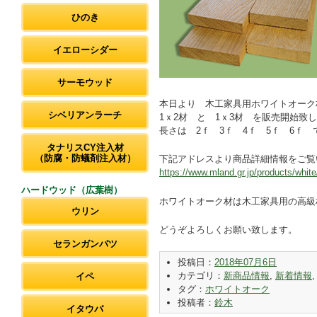
ひのき
イエローシダー
サーモウッド
本日より 木工家具用ホワイトオーク
シベリアンラーチ
1ｘ2材 と 1ｘ3材 を販売開始致
長さは 2ｆ 3ｆ 4ｆ 5ｆ 6ｆ 
タナリスCY注入材
（防腐・防蟻剤注入材）
下記アドレスより商品詳細情報をご覧
https://www.mland.gr.jp/products/white
ハードウッド（広葉樹）
ホワイトオーク材は木工家具用の高級
ウリン
どうぞよろしくお願い致します。
セランガンバツ
投稿日：
2018年07月6日
カテゴリ：
新商品情報
,
新着情報
イペ
タグ：
ホワイトオーク
投稿者：
鈴木
イタウバ