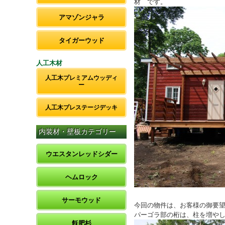
材 です。
アマゾンジャラ
タイガーウッド
人工木材
人工木プレミアムウッディ
ー
人工木プレステージデッキ
内装材・壁板カテゴリー
ウエスタンレッドシダー
ヘムロック
サーモウッド
今回の物件は、お客様の御要
パーゴラ部の桁は、柱を増やした
飫肥杉