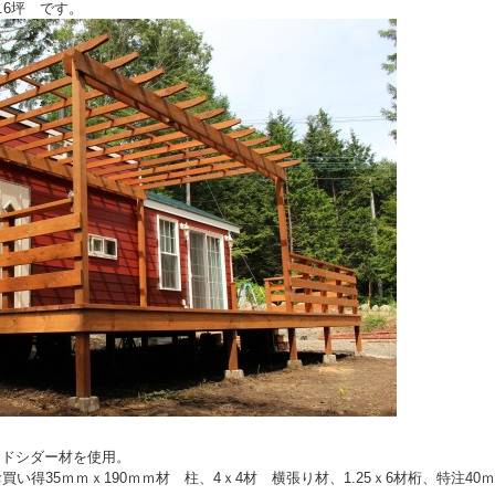
4.6坪 です。
ッドシダー材を使用。
い得35ｍｍｘ190ｍｍ材 柱、4ｘ4材 横張り材、1.25ｘ6材桁、特注40ｍ