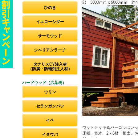
部 3000ｍｍｘ5060ｍｍ 約
ひのき
イエローシダー
サーモウッド
シベリアンラーチ
タナリスCY注入材
（防腐・防蟻剤注入材）
ハードウッド（広葉樹）
ウリン
セランガンバツ
イペ
ウッドデッキ＆パーゴラはレ
床板、笠木、2ｘ6材 根太、お買
イタウバ