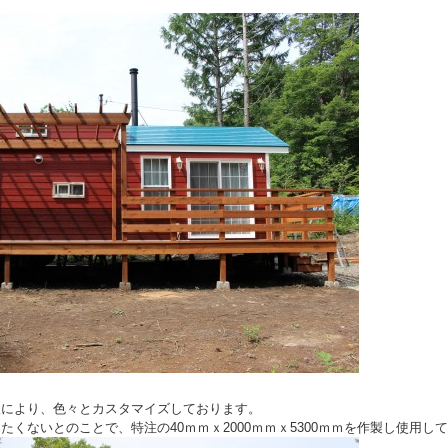
望により、色々とカスタマイズしております。
くないとのことで、特注の40ｍｍｘ2000ｍｍｘ5300ｍｍを作製し使用し