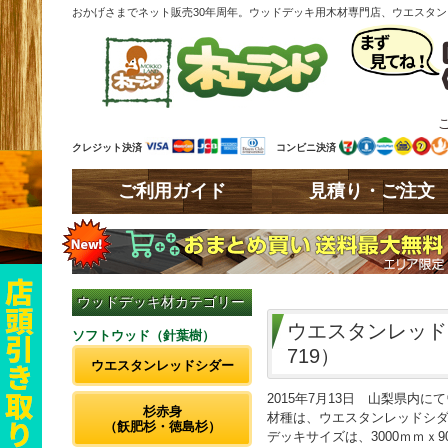
おかげさまでネット販売30年周年。ウッドデッキ用木材専門店、ウエスタ
クレジット決済
コンビニ決済
ご利用ガイド
見積り・ご注文
ウッドデッキ材カテゴリー
ウエスタンレッド
ソフトウッド（針葉樹）
719）
ウエスタンレッドシダー
2015年7月13日 山梨県内
杉赤身
材種は、ウエスタンレッドシ
（飫肥杉・徳島杉）
デッキサイズは、3000ｍｍｘ9