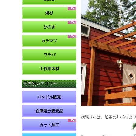
焼杉
ひのき
カラマツ
ワラバ
工作用木材
用途別カテゴリー
バンドル販売
在庫処分販売品
横張り材は、通常の1ｘ6材より
カット加工