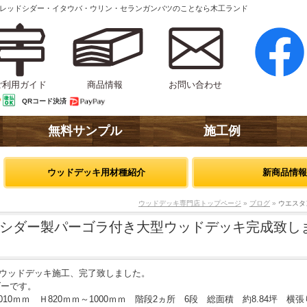
ンレッドシダー・イタウバ・ウリン・セランガンバツのことなら木工ランド
ご利用ガイド
商品情報
お問い合わせ
QRコード決済
無料サンプル
施工例
ウッドデッキ用材種紹介
新商品情報
ウッドデッキ専門店トップページ
»
ブログ
»
ウエスタ
シダー製パーゴラ付き大型ウッドデッキ完成致し
にてウッドデッキ施工、完了致しました。
ダーです。
010ｍｍ Ｈ820ｍｍ～1000ｍｍ 階段2ヵ所 6段 総面積 約8.84坪 